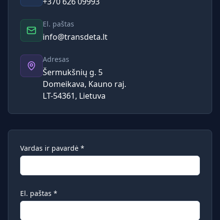
+370 626 09993
El. paštas
info@transdeta.lt
Adresas
Šermukšnių g. 5
Domeikava, Kauno raj.
LT-54361, Lietuva
Vardas ir pavardė
*
El. paštas
*